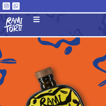
×
I MONOCULTIVAR
Coratina
Peranzana
Picholine
I BIOLOGICI
Olio di Puglia IGP
Olio Evo Biologico
IL CLASSICO