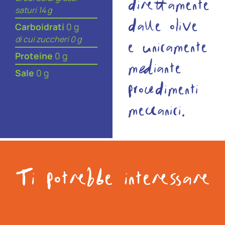
direttamente
saturi 14 g
dalle olive
Carboidrati
0 g
di cui zuccheri 0 g
e unicamente
Proteine
0 g
mediante
Sale
0 g
procedimenti
meccanici.
Ti potrebbe interessare