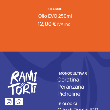
I CLASSICI
Olio EVO 250ml
12,00
€
IVA incl.
I MONOCULTIVAR
Coratina
Peranzana
Picholine
I BIOLOGICI
Olio di Puglia IGP