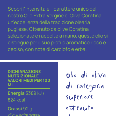
Scopri l'intensità e il carattere unico del
nostro Olio Extra Vergine di Oliva Coratina,
un'eccellenza della tradizione olearia
pugliese. Ottenuto da olive Coratina
selezionate e raccolte a mano, questo olio si
distingue per il suo profilo aromatico ricco e
deciso, con note di carciofo e erba.
Olio di oliva
DICHIARAZIONE
NUTRIZIONALE
VALORI MEDI PER 100
di categoria
ML
Energia
3389 kJ /
superiore
824 kcal
ottenuto
Grassi
92 g
di cui acidi grassi