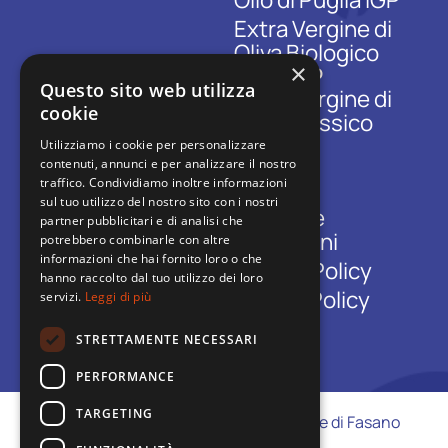
Extra Vergine di
Oliva Biologico
×
IL CLASSICO
Questo sito web utilizza
Extra Vergine di
cookie
Oliva Classico
Utilizziamo i cookie per personalizzare
EXTRA
contenuti, annunci e per analizzare il nostro
Contatti
traffico. Condividiamo inoltre informazioni
sul tuo utilizzo del nostro sito con i nostri
Termini e
partner pubblicitari e di analisi che
condizioni
potrebbero combinarle con altre
informazioni che hai fornito loro o che
Privacy Policy
hanno raccolto dal tuo utilizzo dei loro
Cookie Policy
servizi.
Leggi di più
STRETTAMENTE NECESSARI
PERFORMANCE
TARGETING
Agricola Adriatica Vivai
– 72016 Speziale di Fasano
(Br) – Italia